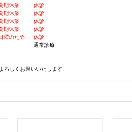
8月12日	(水)		夏期休業		休診
8月13日	(木)		夏期休業		休診
夏期休業
		休診
8月15日	(土)		夏期休業		休診
8月16日	(日)		日曜のため	休診
8月17日	(月)					通常診療
よろしくお願いいたします。