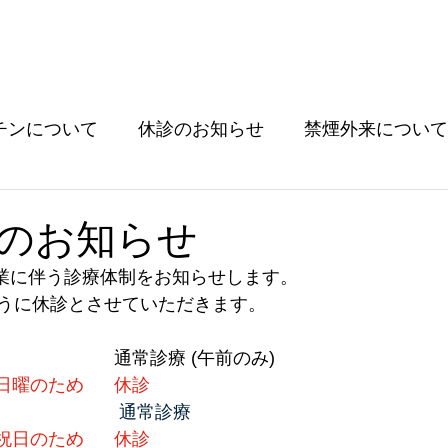
ホーム
診療科目
クリニックについて
消化管
チンについて
休診のお知らせ
禁煙外来について
ついて
その他
のお知らせ
休業に伴う診療体制をお知らせします。
うに休診とさせていただきます。
8月8日	(土)					通常診療 (午前のみ)
8月9日	(日)		日曜のため	休診
8月10日	(月)					 通常診療
8月11日	(火・祝)	祝日のため	休診