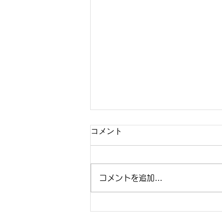
10月2日(金) 休診のお知らせ
コメント
2026年10月2日(金)は、開院記念
日のため終日休診といたします。
ご承知置きのほど、よろしくお願
コメントを追加…
い申しあげます。