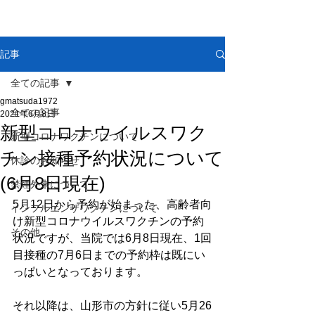
まつだクリニック
記事
全ての記事
gmatsuda1972
全ての記事
2021年6月8日
新型コロナウイルスワク
新型コロナワクチンについて
チン接種予約状況について
休診のお知らせ
(6月8日現在)
禁煙外来について
5月12日から予約が始まった、高齢者向
インフルエンザワクチンについて
け新型コロナウイルスワクチンの予約
その他
状況ですが、当院では6月8日現在、1回
目接種の7月6日までの予約枠は既にい
っぱいとなっております。
それ以降は、山形市の方針に従い5月26