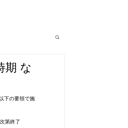
内視鏡検査
禁煙外来
お知らせ
時期 な
は以下の要領で施
り次第終了